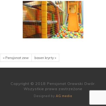
« Pensjonat zew
basen kryrty »
Copyright © 2018 Pensjonat Orawski Dwór.
Wszystkie prawa zastrzeżone
Designed by
AG media