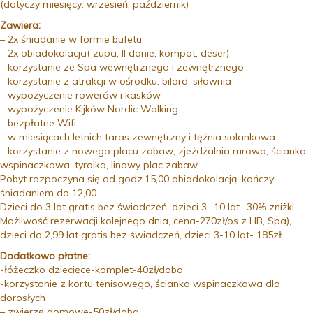
(dotyczy miesięcy: wrzesień, październik)
Zawiera:
– 2x śniadanie w formie bufetu,
– 2x obiadokolacja( zupa, II danie, kompot, deser)
– korzystanie ze Spa wewnętrznego i zewnętrznego
– korzystanie z atrakcji w ośrodku: bilard, siłownia
– wypożyczenie rowerów i kasków
– wypożyczenie Kijków Nordic Walking
– bezpłatne Wifi
– w miesiącach letnich taras zewnętrzny i tężnia solankowa
– korzystanie z nowego placu zabaw; zjeżdżalnia rurowa, ścianka
wspinaczkowa, tyrolka, linowy plac zabaw
Pobyt rozpoczyna się od godz.15,00 obiadokolacją, kończy
śniadaniem do 12,00.
Dzieci do 3 lat gratis bez świadczeń, dzieci 3- 10 lat- 30% zniżki
Możliwość rezerwacji kolejnego dnia, cena-270zł/os z HB, Spa),
dzieci do 2,99 lat gratis bez świadczeń, dzieci 3-10 lat- 185zł.
Dodatkowo płatne:
-łóżeczko dziecięce-komplet-40zł/doba
-korzystanie z kortu tenisowego, ścianka wspinaczkowa dla
dorosłych
– zwierzę domowe-50zł/doba