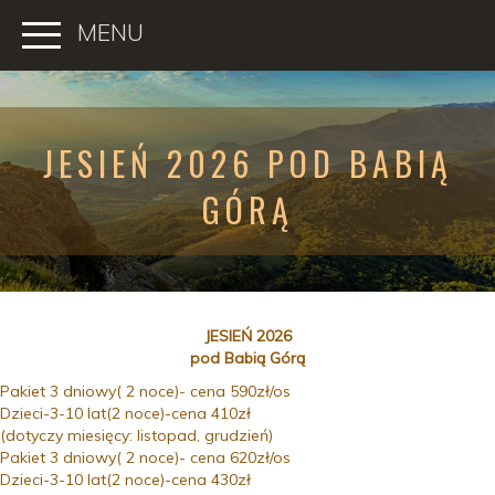
MENU
JESIEŃ 2026 POD BABIĄ
GÓRĄ
JESIEŃ 2026
pod Babią Górą
Pakiet 3 dniowy( 2 noce)- cena 590zł/os
Dzieci-3-10 lat(2 noce)-cena 410zł
(dotyczy miesięcy: listopad, grudzień)
Pakiet 3 dniowy( 2 noce)- cena 620zł/os
Dzieci-3-10 lat(2 noce)-cena 430zł